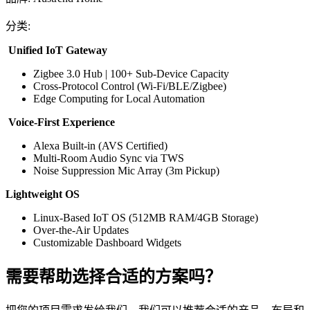
分类
:
Unified IoT Gateway
Zigbee 3.0 Hub | 100+ Sub-Device Capacity
Cross-Protocol Control (Wi-Fi/BLE/Zigbee)
Edge Computing for Local Automation
Voice-First Experience
Alexa Built-in (AVS Certified)
Multi-Room Audio Sync via TWS
Noise Suppression Mic Array (3m Pickup)
Lightweight OS
Linux-Based IoT OS (512MB RAM/4GB Storage)
Over-the-Air Updates
Customizable Dashboard Widgets
需要帮助选择合适的方案吗？